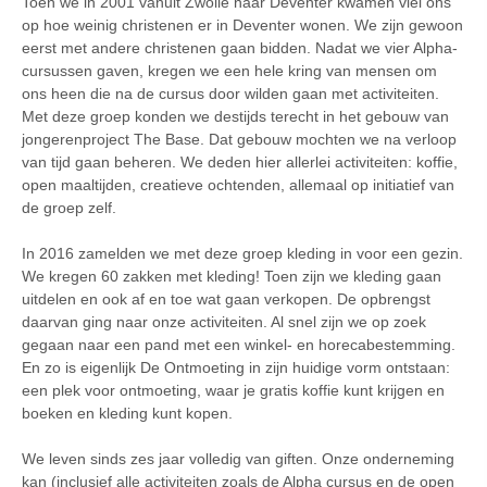
Toen we in 2001 vanuit Zwolle naar Deventer kwamen viel ons
op hoe weinig christenen er in Deventer wonen. We zijn gewoon
eerst met andere christenen gaan bidden. Nadat we vier Alpha-
cursussen gaven, kregen we een hele kring van mensen om
ons heen die na de cursus door wilden gaan met activiteiten.
Met deze groep konden we destijds terecht in het gebouw van
jongerenproject The Base. Dat gebouw mochten we na verloop
van tijd gaan beheren. We deden hier allerlei activiteiten: koffie,
open maaltijden, creatieve ochtenden, allemaal op initiatief van
de groep zelf.
In 2016 zamelden we met deze groep kleding in voor een gezin.
We kregen 60 zakken met kleding! Toen zijn we kleding gaan
uitdelen en ook af en toe wat gaan verkopen. De opbrengst
daarvan ging naar onze activiteiten. Al snel zijn we op zoek
gegaan naar een pand met een winkel- en horecabestemming.
En zo is eigenlijk De Ontmoeting in zijn huidige vorm ontstaan:
een plek voor ontmoeting, waar je gratis koffie kunt krijgen en
boeken en kleding kunt kopen.
We leven sinds zes jaar volledig van giften. Onze onderneming
kan (inclusief alle activiteiten zoals de Alpha cursus en de open