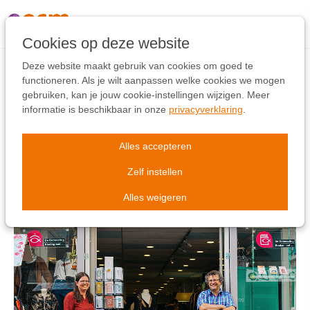
Links
overslaan
Ga
Cookies op deze website
naar
de
Deze website maakt gebruik van cookies om goed te
inhoud
functioneren. Als je wilt aanpassen welke cookies we mogen
Ga
gebruiken, kan je jouw cookie-instellingen wijzigen. Meer
Ontmoeting in de winkel
naar
informatie is beschikbaar in onze
privacyverklaring
.
de
navigatie
Alles accepteren
De Ontmoeting, Deventer
Zelf instellen
19 mrt 2024
-
by
ECM Nederland
Onderwijs
,
Sociale projecten
,
Evangelisatie
Nederland
Cloo
Alles weigeren