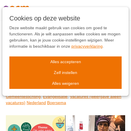
Links
overslaan
Ga
Cookies op deze website
naar
de
Deze website maakt gebruik van cookies om goed te
inhoud
functioneren. Als je wilt aanpassen welke cookies we mogen
Ga
gebruiken, kan je jouw cookie-instellingen wijzigen. Meer
Proef! Maastricht zoekt
naar
informatie is beschikbaar in onze
privacyverklaring
.
de
teamleden
navigatie
Alles accepteren
Zelf instellen
Vacature Huiskerk Proef!
Alles weigeren
4 apr 2024
-
by
ECM Nederland
Gemeentestichting
,
Evangelisatie
,
Vacatures (weergave alleen
vacatures)
Nederland
Boersema