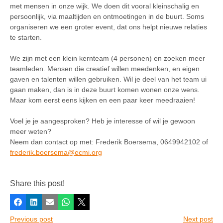
met mensen in onze wijk. We doen dit vooral kleinschalig en
persoonlijk, via maaltijden en ontmoetingen in de buurt. Soms
organiseren we een groter event, dat ons helpt nieuwe relaties
te starten.
.
We zijn met een klein kernteam (4 personen) en zoeken meer
teamleden. Mensen die creatief willen meedenken, en eigen
gaven en talenten willen gebruiken. Wil je deel van het team ui
gaan maken, dan is in deze buurt komen wonen onze wens.
Maar kom eerst eens kijken en een paar keer meedraaien!
.
Voel je je aangesproken? Heb je interesse of wil je gewoon
meer weten?
Neem dan contact op met: Frederik Boersema, 0649942102 of
frederik.boersema@ecmi.org
.
Share this post!
Facebook
LinkedIn
E-mail
Whatsapp
X
Previous post
Next post