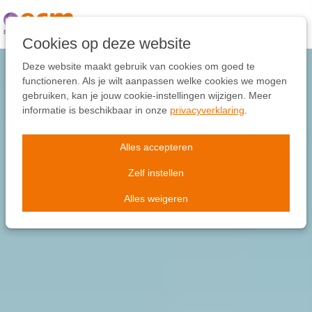
Links
overslaan
Ga
Cookies op deze website
naar
de
Deze website maakt gebruik van cookies om goed te
inhoud
functioneren. Als je wilt aanpassen welke cookies we mogen
Ga
gebruiken, kan je jouw cookie-instellingen wijzigen. Meer
naar
informatie is beschikbaar in onze
privacyverklaring
.
de
navigatie
Alles accepteren
Zelf instellen
Alles weigeren