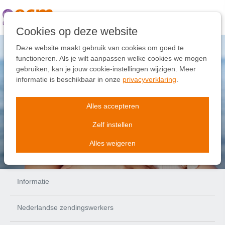
Links
overslaan
Ga
Cookies op deze website
naar
de
Deze website maakt gebruik van cookies om goed te
inhoud
functioneren. Als je wilt aanpassen welke cookies we mogen
Ga
gebruiken, kan je jouw cookie-instellingen wijzigen. Meer
naar
informatie is beschikbaar in onze
privacyverklaring
.
Neem contact op
de
navigatie
Alles accepteren
zodat we samen kunnen kijken
Zelf instellen
wat jouw bijdrage kan zijn...
Alles weigeren
Informatie
Nederlandse zendingswerkers