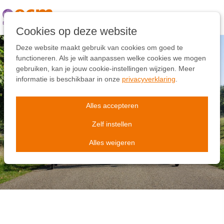
Links
overslaan
Ga
Cookies op deze website
naar
de
Deze website maakt gebruik van cookies om goed te
inhoud
functioneren. Als je wilt aanpassen welke cookies we mogen
Ga
gebruiken, kan je jouw cookie-instellingen wijzigen. Meer
naar
informatie is beschikbaar in onze
privacyverklaring
.
ECM SponsorEvent
de
navigatie
Samen in Beweging voor
Alles accepteren
het Evangelie 10 oktober
Zelf instellen
2026
Alles weigeren