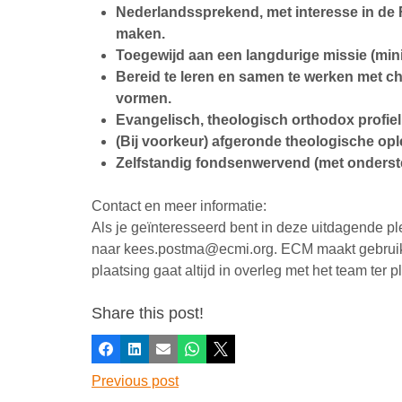
Nederlandssprekend, met interesse in de Fr
maken.
Toegewijd aan een langdurige missie (mini
Bereid te leren en samen te werken met ch
vormen.
Evangelisch, theologisch orthodox profiel
(Bij voorkeur) afgeronde theologische ople
Zelfstandig fondsenwervend (met onders
Contact en meer informatie:
Als je geïnteresseerd bent in deze uitdagende pl
naar kees.postma@ecmi.org. ECM maakt gebrui
plaatsing gaat altijd in overleg met het team ter p
Share this post!
Facebook
LinkedIn
E-mail
Whatsapp
X
Previous post