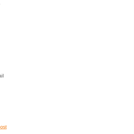
e
il
ost