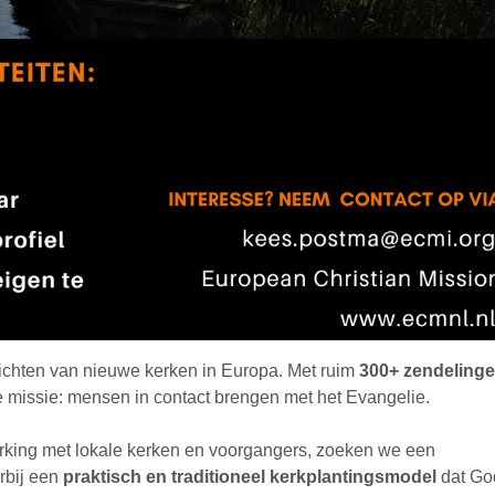
tichten van nieuwe kerken in Europa. Met ruim
300+ zendeling
missie: mensen in contact brengen met het Evangelie.
erking met lokale kerken en voorgangers, zoeken we een
rbij een
praktisch en traditioneel kerkplantingsmodel
dat Go