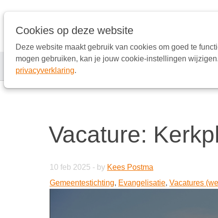
Links
overslaan
Ga
Cookies op deze website
naar
Deze website maakt gebruik van cookies om goed te functi
de
mogen gebruiken, kan je jouw cookie-instellingen wijzigen.
inhoud
Verhalen uit Europa
Proef
privacyverklaring
.
Ga
naar
de
navigatie
Vacature: Kerkpl
10 feb 2025
-
by
Kees Postma
Gemeentestichting
,
Evangelisatie
,
Vacatures (we