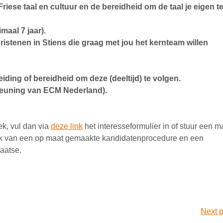
iese taal en cultuur en de bereidheid om de taal je eigen t
maal 7 jaar).
ristenen in Stiens die graag met jou het kernteam willen
iding of bereidheid om deze (deeltijd) te volgen.
teuning van ECM Nederland).
ek, vul dan via
deze link
het interesseformulier in of stuur een ma
k van een op maat gemaakte kandidatenprocedure en een
laatse.
Next p