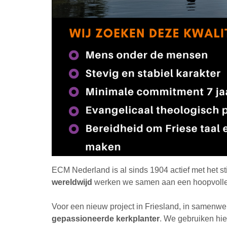
ECM Nederland is al sinds 1904 actief met het s
wereldwijd
werken we samen aan een hoopvolle 
Voor een nieuw project in Friesland, in samenw
gepassioneerde kerkplanter
. We gebruiken hie