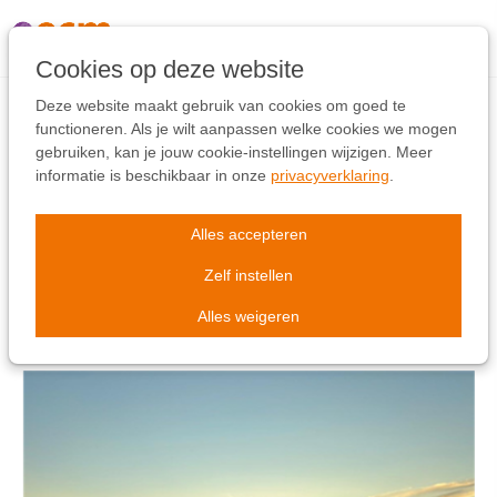
Links
overslaan
Ga
Cookies op deze website
naar
de
Deze website maakt gebruik van cookies om goed te
inhoud
functioneren. Als je wilt aanpassen welke cookies we mogen
Ga
gebruiken, kan je jouw cookie-instellingen wijzigen. Meer
Op verlof is iets heel
naar
informatie is beschikbaar in onze
privacyverklaring
.
de
anders dan op vakantie!
navigatie
Alles accepteren
Zelf instellen
9 sep 2025
-
by
Kees Postma
Alles weigeren
Sociale projecten
Albanië
Deelstra