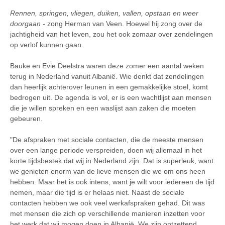
Rennen, springen, vliegen, duiken, vallen, opstaan en weer
doorgaan
- zong Herman van Veen. Hoewel hij zong over de
jachtigheid van het leven, zou het ook zomaar over zendelingen
op verlof kunnen gaan.
Bauke en Evie Deelstra waren deze zomer een aantal weken
terug in Nederland vanuit Albanië. Wie denkt dat zendelingen
dan heerlijk achterover leunen in een gemakkelijke stoel, komt
bedrogen uit. De agenda is vol, er is een wachtlijst aan mensen
die je willen spreken en een waslijst aan zaken die moeten
gebeuren.
"De afspraken met sociale contacten, die de meeste mensen
over een lange periode verspreiden, doen wij allemaal in het
korte tijdsbestek dat wij in Nederland zijn. Dat is superleuk, want
we genieten enorm van de lieve mensen die we om ons heen
hebben. Maar het is ook intens, want je wilt voor iedereen de tijd
nemen, maar die tijd is er helaas niet. Naast de sociale
contacten hebben we ook veel werkafspraken gehad. Dit was
met mensen die zich op verschillende manieren inzetten voor
het werk dat wij mogen doen in Albanië. We zijn ontzettend