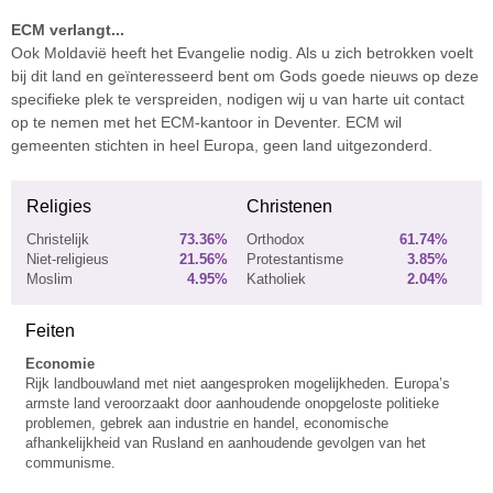
ECM verlangt...
Ook Moldavië heeft het Evangelie nodig. Als u zich betrokken voelt
bij dit land en geïnteresseerd bent om Gods goede nieuws op deze
specifieke plek te verspreiden, nodigen wij u van harte uit contact
op te nemen met het ECM-kantoor in Deventer. ECM wil
gemeenten stichten in heel Europa, geen land uitgezonderd.
Religies
Christenen
Christelijk
73.36%
Orthodox
61.74%
Niet-religieus
21.56%
Protestantisme
3.85%
Moslim
4.95%
Katholiek
2.04%
Feiten
Economie
Rijk landbouwland met niet aangesproken mogelijkheden. Europa’s
armste land veroorzaakt door aanhoudende onopgeloste politieke
problemen, gebrek aan industrie en handel, economische
afhankelijkheid van Rusland en aanhoudende gevolgen van het
communisme.