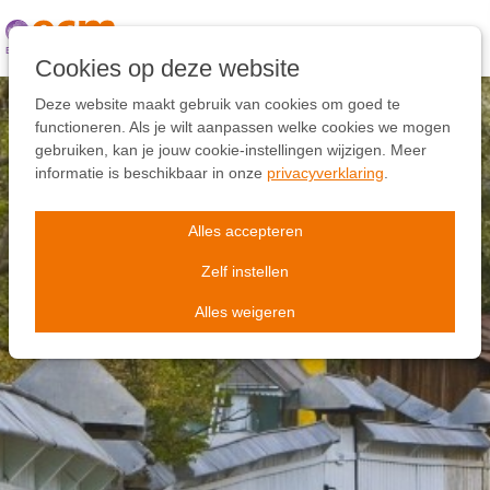
Links
overslaan
Ga
Cookies op deze website
naar
de
Deze website maakt gebruik van cookies om goed te
inhoud
functioneren. Als je wilt aanpassen welke cookies we mogen
Ga
gebruiken, kan je jouw cookie-instellingen wijzigen. Meer
naar
informatie is beschikbaar in onze
privacyverklaring
.
de
navigatie
Alles accepteren
Zelf instellen
Alles weigeren