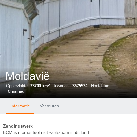
Moldavië
2
Oppervlakte:
33700 km
Inwoners:
3575574
Hoofdstad:
Chisinau
Informatie
Vacatures
Zendingswerk
ECM is momenteel niet werkzaam in dit land.