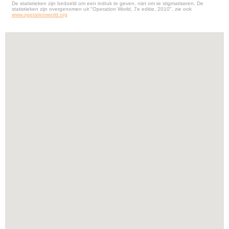
De statistieken zijn bedoeld om een indruk te geven, niet om te stigmatiseren. De
statistieken zijn overgenomen uit "Operation World, 7e editie, 2010", zie ook
www.operationworld.org