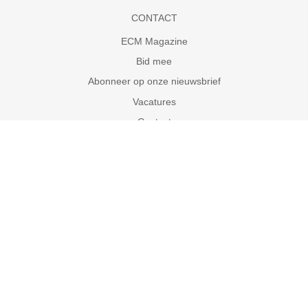
CONTACT
ECM Magazine
Bid mee
Abonneer op onze nieuwsbrief
Vacatures
Contact
OVER ONS
Onze Nederlandse werkers
Waar zijn we actief
ECM Waarden
ANBI Status
Privacy Statement