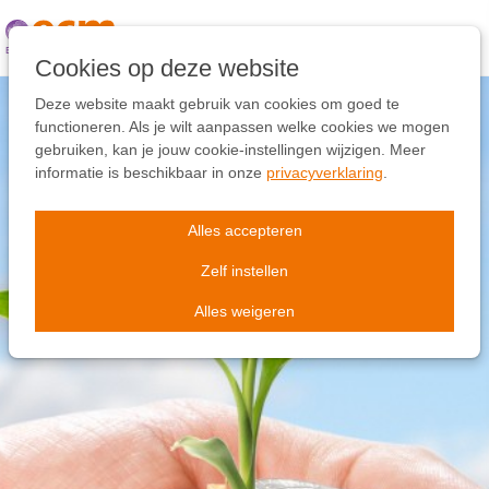
Links
overslaan
Ga
Cookies op deze website
naar
de
Deze website maakt gebruik van cookies om goed te
inhoud
functioneren. Als je wilt aanpassen welke cookies we mogen
Ga
gebruiken, kan je jouw cookie-instellingen wijzigen. Meer
naar
informatie is beschikbaar in onze
privacyverklaring
.
de
navigatie
Alles accepteren
Zelf instellen
Alles weigeren