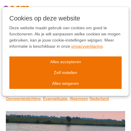
Links
overslaan
Ga
Cookies op deze website
naar
de
Deze website maakt gebruik van cookies om goed te
inhoud
functioneren. Als je wilt aanpassen welke cookies we mogen
Ga
gebruiken, kan je jouw cookie-instellingen wijzigen. Meer
Baptisten Kampen
naar
informatie is beschikbaar in onze
privacyverklaring
.
de
zwanger van een
navigatie
Alles accepteren
tweeling
Zelf instellen
Alles weigeren
woensdag 22 oktober 2025
Gemeentestichting
,
Evangelisatie
,
Algemeen
Nederland