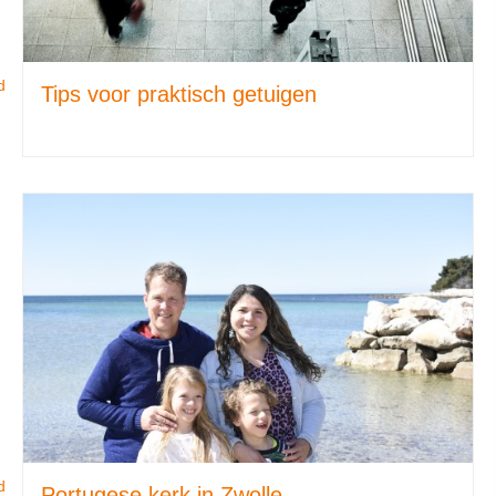
d
Tips voor praktisch getuigen
d
Portugese kerk in Zwolle