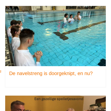
d
De navelstreng is doorgeknipt, en nu?