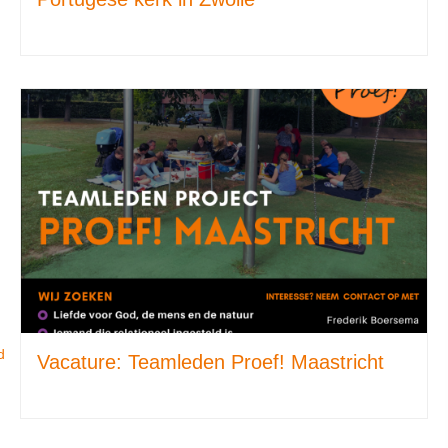
d
Vacature: Teamleden Proef! Maastricht