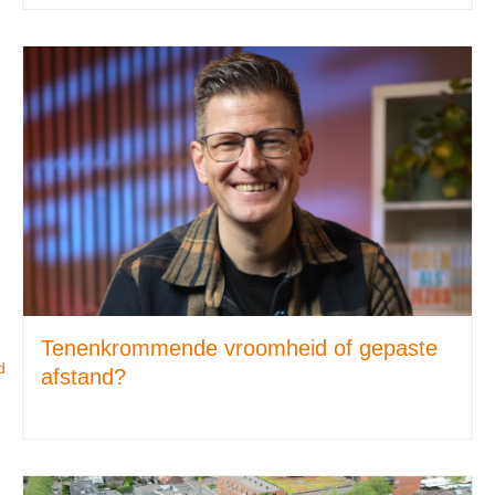
Tenenkrommende vroomheid of gepaste
d
afstand?