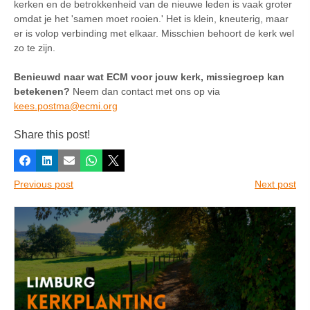
kerken en de betrokkenheid van de nieuwe leden is vaak groter
omdat je het 'samen moet rooien.' Het is klein, kneuterig, maar
er is volop verbinding met elkaar. Misschien behoort de kerk wel
zo te zijn.
Benieuwd naar wat ECM voor jouw kerk, missiegroep kan
betekenen?
Neem dan contact met ons op via
kees.postma@ecmi.org
Share this post!
Facebook
LinkedIn
E-mail
Whatsapp
X
Previous post
Next post