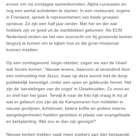
ervoor om via zondagse samenkomsten, Alpha-cursussen en
nog een aantal activiteiten te starten. In een restaurant, ergens
in Friesland, spreek ik representanten van beide groepen
opnieuw. Ze zijn een half jaar verder. Met her en der wat
hobbels zijn ze goed uit de startblokken gekomen. Als ECM
Nederland vinden we het een voorrecht om bij groeiende kerken
langszij te komen om te kijken hoe ze die groei missionair
kunnen inzetten.
Op een zondagavond, begin oktober, zagen we aan de IJssel
wat 'boven komen.' Nieuwe levens, daarvoor al veranderd door
een ontmoeting met Jezus, maar op deze avond met de doop
publiekelijk bevestigd, onder een open en gekleurde hemel. Het
zijn de 'eerstelingen van de oogst' in IJsselmuiden. Zo mooi en
zo snel kan het gaan. Terwijl ik naar de foto kijk vraag ik mij af
wat er gebeurt zou zijn als de Kampenaren hun middelen in
nieuwe gordijnen, lichtshows, betere koffie en andere interne
aangelegenheden hadden gestoken in plaats van evangelisatie
en kerkplanting. Wat zou er dan zijn geoogst?
Nieuwe kerken trekken vaak meer zoekers aan dan bestaande