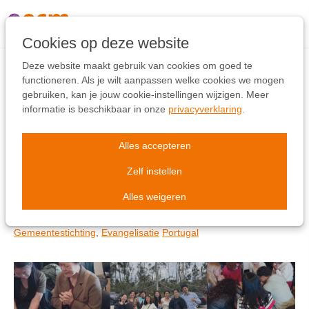
Links
overslaan
Ga
Cookies op deze website
naar
de
Deze website maakt gebruik van cookies om goed te
inhoud
functioneren. Als je wilt aanpassen welke cookies we mogen
Ga
gebruiken, kan je jouw cookie-instellingen wijzigen. Meer
ECM kernwaarde:
naar
informatie is beschikbaar in onze
privacyverklaring
.
de
SAMEN voor het
navigatie
Alles accepteren
evangelie in Portugal
Zelf instellen
Alles weigeren
donderdag 25 juni 2026
Gemeentestichting
,
Evangelisatie
Portugal