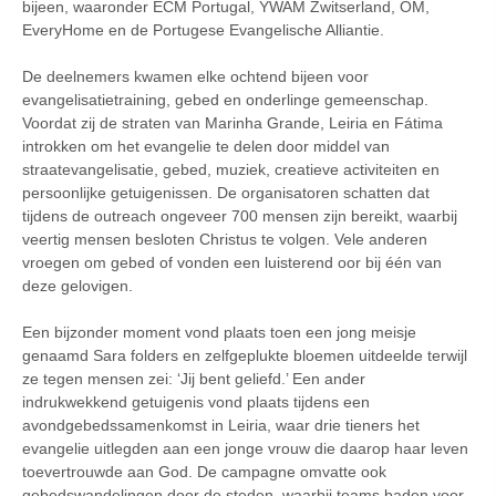
bijeen, waaronder ECM Portugal, YWAM Zwitserland, OM,
EveryHome en de Portugese Evangelische Alliantie.
De deelnemers kwamen elke ochtend bijeen voor
evangelisatietraining, gebed en onderlinge gemeenschap.
Voordat zij de straten van Marinha Grande, Leiria en Fátima
introkken om het evangelie te delen door middel van
straatevangelisatie, gebed, muziek, creatieve activiteiten en
persoonlijke getuigenissen. De organisatoren schatten dat
tijdens de outreach ongeveer 700 mensen zijn bereikt, waarbij
veertig mensen besloten Christus te volgen. Vele anderen
vroegen om gebed of vonden een luisterend oor bij één van
deze gelovigen.
Een bijzonder moment vond plaats toen een jong meisje
genaamd Sara folders en zelfgeplukte bloemen uitdeelde terwijl
ze tegen mensen zei: ‘Jij bent geliefd.’ Een ander
indrukwekkend getuigenis vond plaats tijdens een
avondgebedssamenkomst in Leiria, waar drie tieners het
evangelie uitlegden aan een jonge vrouw die daarop haar leven
toevertrouwde aan God. De campagne omvatte ook
gebedswandelingen door de steden, waarbij teams baden voor