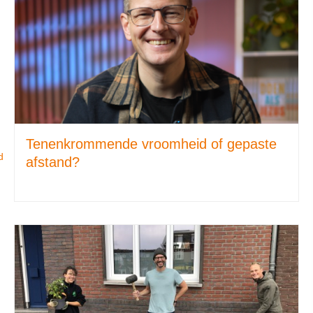
Tenenkrommende vroomheid of gepaste
d
afstand?