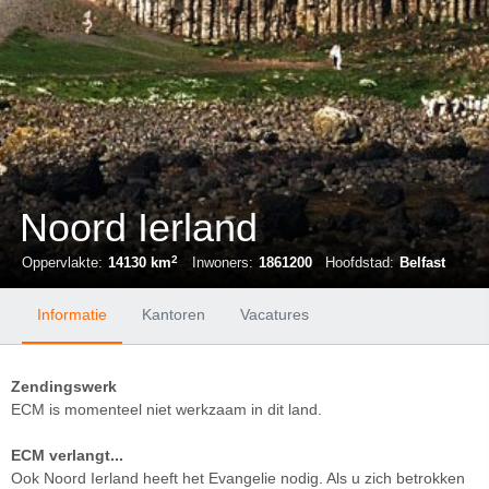
Noord Ierland
2
Oppervlakte:
14130 km
Inwoners:
1861200
Hoofdstad:
Belfast
Informatie
Kantoren
Vacatures
Zendingswerk
ECM is momenteel niet werkzaam in dit land.
ECM verlangt...
Ook Noord Ierland heeft het Evangelie nodig. Als u zich betrokken