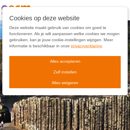
Links
overslaan
Ga
Cookies op deze website
naar
de
Deze website maakt gebruik van cookies om goed te
inhoud
functioneren. Als je wilt aanpassen welke cookies we mogen
Ga
gebruiken, kan je jouw cookie-instellingen wijzigen. Meer
naar
informatie is beschikbaar in onze
privacyverklaring
.
de
navigatie
Alles accepteren
Zelf instellen
Alles weigeren