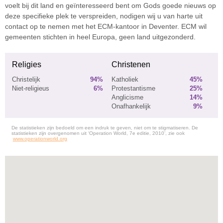
voelt bij dit land en geïnteresseerd bent om Gods goede nieuws op
deze specifieke plek te verspreiden, nodigen wij u van harte uit
contact op te nemen met het ECM-kantoor in Deventer. ECM wil
gemeenten stichten in heel Europa, geen land uitgezonderd.
Religies
Christenen
Christelijk
94%
Katholiek
45%
Niet-religieus
6%
Protestantisme
25%
Anglicisme
14%
Onafhankelijk
9%
De statistieken zijn bedoeld om een indruk te geven, niet om te stigmatiseren. De
statistieken zijn overgenomen uit ‘Operation World, 7e editie, 2010’, zie ook
www.operationworld.org