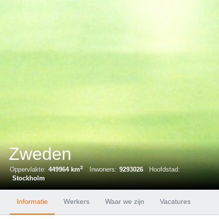
Zweden
2
Oppervlakte:
449964 km
Inwoners:
9293026
Hoofdstad:
Stockholm
Informatie
Werkers
Waar we zijn
Vacatures