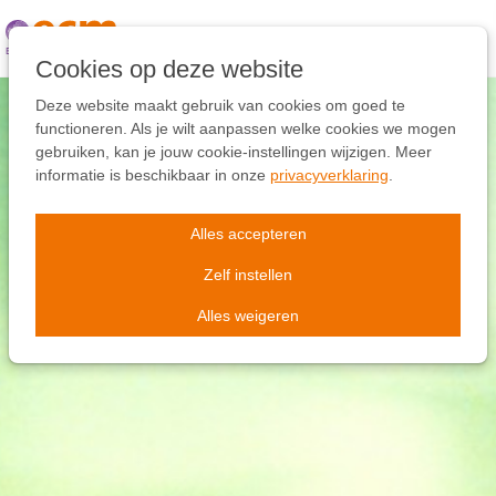
Links
overslaan
Ga
Cookies op deze website
naar
de
Deze website maakt gebruik van cookies om goed te
inhoud
functioneren. Als je wilt aanpassen welke cookies we mogen
Ga
gebruiken, kan je jouw cookie-instellingen wijzigen. Meer
naar
informatie is beschikbaar in onze
privacyverklaring
.
de
navigatie
Alles accepteren
Zelf instellen
Alles weigeren