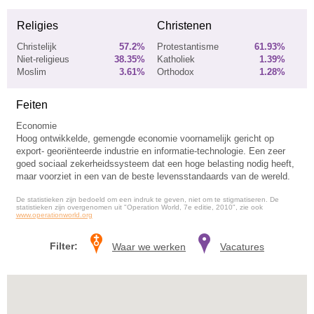
Religies
Christenen
Christelijk
57.2%
Protestantisme
61.93%
Niet-religieus
38.35%
Katholiek
1.39%
Moslim
3.61%
Orthodox
1.28%
Feiten
Economie
Hoog ontwikkelde, gemengde economie voornamelijk gericht op
export- georiënteerde industrie en informatie-technologie. Een zeer
goed sociaal zekerheidssysteem dat een hoge belasting nodig heeft,
maar voorziet in een van de beste levensstandaards van de wereld.
De statistieken zijn bedoeld om een indruk te geven, niet om te stigmatiseren. De
statistieken zijn overgenomen uit "Operation World, 7e editie, 2010", zie ook
www.operationworld.org
Filter:
Waar we werken
Vacatures