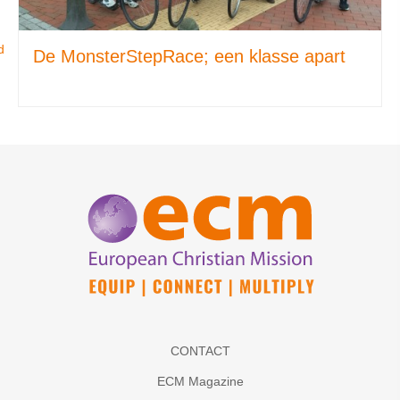
d
De MonsterStepRace; een klasse apart
CONTACT
ECM Magazine