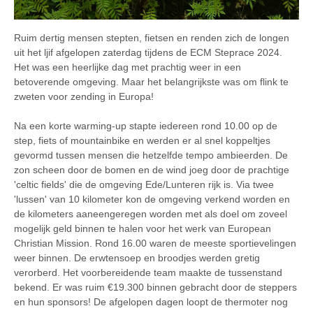
Ruim dertig mensen stepten, fietsen en renden zich de longen
uit het ljif afgelopen zaterdag tijdens de ECM Steprace 2024.
Het was een heerlijke dag met prachtig weer in een
betoverende omgeving. Maar het belangrijkste was om flink te
zweten voor zending in Europa!
Na een korte warming-up stapte iedereen rond 10.00 op de
step, fiets of mountainbike en werden er al snel koppeltjes
gevormd tussen mensen die hetzelfde tempo ambieerden. De
zon scheen door de bomen en de wind joeg door de prachtige
'celtic fields' die de omgeving Ede/Lunteren rijk is. Via twee
'lussen' van 10 kilometer kon de omgeving verkend worden en
de kilometers aaneengeregen worden met als doel om zoveel
mogelijk geld binnen te halen voor het werk van European
Christian Mission. Rond 16.00 waren de meeste sportievelingen
weer binnen. De erwtensoep en broodjes werden gretig
verorberd. Het voorbereidende team maakte de tussenstand
bekend. Er was ruim €19.300 binnen gebracht door de steppers
en hun sponsors! De afgelopen dagen loopt de thermoter nog