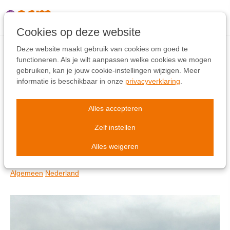
Links
overslaan
Ga
Cookies op deze website
naar
de
Deze website maakt gebruik van cookies om goed te
inhoud
functioneren. Als je wilt aanpassen welke cookies we mogen
Ga
gebruiken, kan je jouw cookie-instellingen wijzigen. Meer
Meters voor Missie: De
naar
informatie is beschikbaar in onze
privacyverklaring
.
de
eindstand van de
navigatie
Alles accepteren
Steprace 2024!
Zelf instellen
Alles weigeren
dinsdag 15 oktober 2024
Algemeen
Nederland