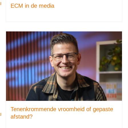
d
ECM in de media
Tenenkrommende vroomheid of gepaste
d
afstand?