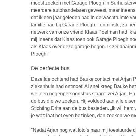
moest zoeken met Garage Ploegh in Surhuisterv
meerdere autohandelaren geweest, maar ineens p
dat ik een jaar geleden had in de wachtruimte va
familie had bij Garage Ploegh. Tenminste, zo heri
netwerk van onze vriend Klaas Poelman had ik al
mij ineens dat Klaas toen ook Garage Ploegh noe
als Klaas over deze garage begon. Ik zei daarom
Ploegh.”
De perfecte bus
Dezelfde ochtend had Bauke contact met Arjan Plo
ziekenhuis had ontmoet! Al snel kreeg Bauke het v
wel een negenpersoonsbus staan”, zei Arjan. En toe
de bus die we zoeken. Hij voldeed aan alle eisen
Stichting Drita aan de bus besteden. „Ik wil hem 
je wat: laat het even bezinken, dan zoeken we m
"Nadat Arjan nog wat foto’s naar mij toestuurde d