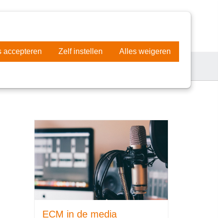
AMEN IN BEWEGING
DONEER NU
s accepteren
Zelf instellen
Alles weigeren
ECM in de media