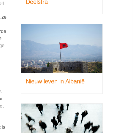
Deelstra
ij
t ze
rde
e
age
Nieuw leven in Albanië
s
it
et
 is