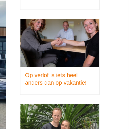
Op verlof is iets heel
anders dan op vakantie!