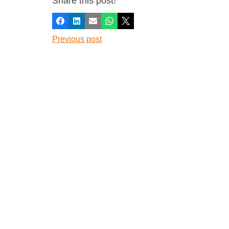
Share this post!
Facebook
LinkedIn
E-mail
Whatsapp
X
Previous post