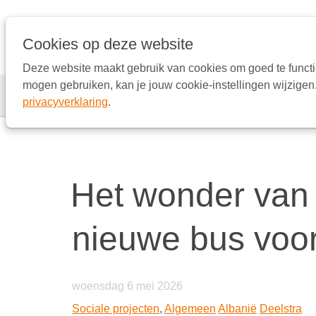
Links
overslaan
Ga
Cookies op deze website
naar
Deze website maakt gebruik van cookies om goed te functi
de
mogen gebruiken, kan je jouw cookie-instellingen wijzigen.
inhoud
Verhalen uit Europa
Proef
privacyverklaring
.
Ga
naar
de
navigatie
Het wonder van 
nieuwe bus voor
woensdag 6 mei 2026
Sociale projecten
,
Algemeen
Albanië
Deelstra