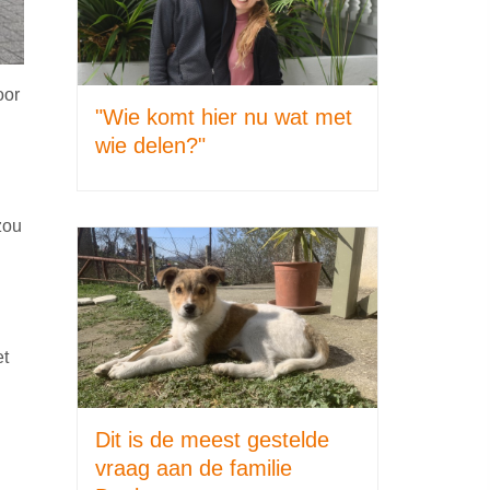
oor
"Wie komt hier nu wat met
wie delen?"
zou
et
Dit is de meest gestelde
vraag aan de familie