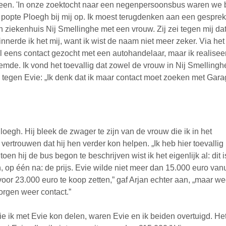
een. 'In onze zoektocht naar een negenpersoonsbus waren we b
opte Ploegh bij mij op. Ik moest terugdenken aan een gesprek
n ziekenhuis Nij Smellinghe met een vrouw. Zij zei tegen mij da
nnerde ik het mij, want ik wist de naam niet meer zeker. Via het
 eens contact gezocht met een autohandelaar, maar ik realisee
mde. Ik vond het toevallig dat zowel de vrouw in Nij Smellingh
 tegen Evie: „Ik denk dat ik maar contact moet zoeken met Gar
egh. Hij bleek de zwager te zijn van de vrouw die ik in het
ertrouwen dat hij hen verder kon helpen. „Ik heb hier toevallig
n hij de bus begon te beschrijven wist ik het eigenlijk al: dit i
, op één na: de prijs. Evie wilde niet meer dan 15.000 euro vanu
voor 23.000 euro te koop zetten,” gaf Arjan echter aan, „maar we
orgen weer contact.”
ie ik met Evie kon delen, waren Evie en ik beiden overtuigd. Het