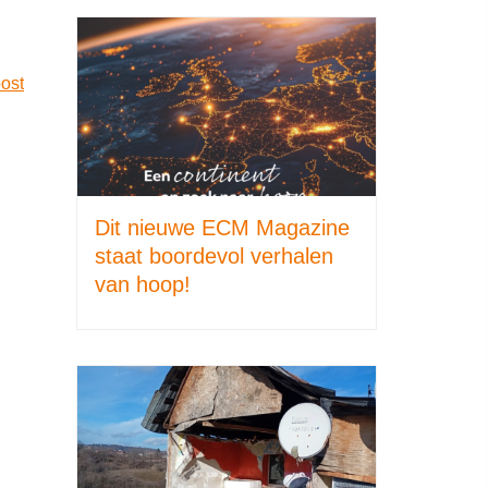
ost
Dit nieuwe ECM Magazine
staat boordevol verhalen
van hoop!