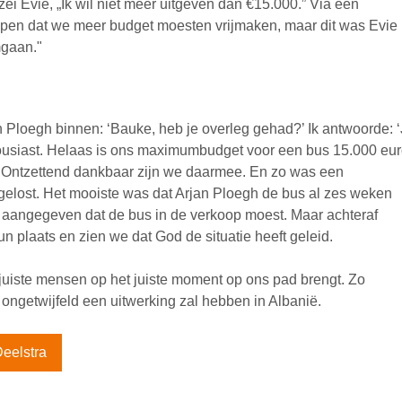
zei Evie, „Ik wil niet meer uitgeven dan €15.000.” Via een
repen dat we meer budget moesten vrijmaken, maar dit was Evie
mgaan."
Ploegh binnen: ‘Bauke, heb je overleg gehad?’ Ik antwoorde: ‘
nthousiast. Helaas is ons maximumbudget voor een bus 15.000 eur
! Ontzettend dankbaar zijn we daarmee. En zo was een
elost. Het mooiste was dat Arjan Ploegh de bus al zes weken
l aangegeven dat de bus in de verkoop moest. Maar achteraf
un plaats en zien we dat God de situatie heeft geleid.
uiste mensen op het juiste moment op ons pad brengt. Zo
ongetwijfeld een uitwerking zal hebben in Albanië.
Deelstra