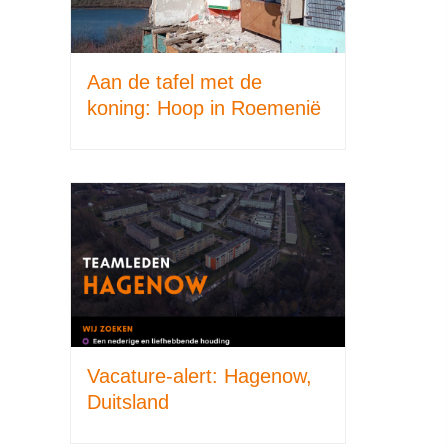
Aan de tafel met de
koning: Hoop in Roemenië
Vacature-alert: Hagenow,
Duitsland