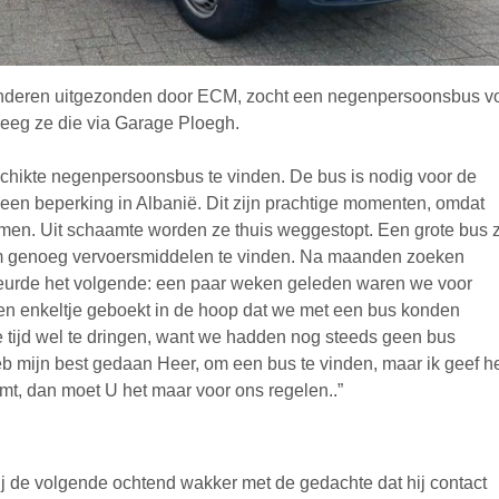
inderen uitgezonden door ECM, zocht een negenpersoonsbus v
kreeg ze die via Garage Ploegh.
schikte negenpersoonsbus te vinden. De bus is nodig voor de
 een beperking in Albanië. Dit zijn prachtige momenten, omdat
omen. Uit schaamte worden ze thuis weggestopt. Een grote bus 
s om genoeg vervoersmiddelen te vinden. Na maanden zoeken
eurde het volgende: een paar weken geleden waren we voor
n enkeltje geboekt in de hoop dat we met een bus konden
e tijd wel te dringen, want we hadden nog steeds geen bus
b mijn best gedaan Heer, om een bus te vinden, maar ik geef h
omt, dan moet U het maar voor ons regelen..”
j de volgende ochtend wakker met de gedachte dat hij contact