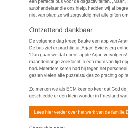
een perfecte bus voor de dagactiviteiten. „Maar”, 
autohandelaar die ons hielp, hadden wij al beg
niet van plan; ze wil zorgvuldig met alle giften o
Ontzettend dankbaar
De volgende dag kreeg Bauke een app van Arjan 
De bus ziet er prachtig uit Arjan! Evie is erg e
‘Dan gaan we dat doen!’ appte Arjan vervolgens
maandenlange zoektocht in een mum van tijd opg
had. Meerdere keren had hij tegen het personee
gezien vielen alle puzzelstukjes zo prachtig op h
Zo merken we als ECM keer op keer dat God de j
geschiedde er een klein wonder in Friesland wat 
Lees hier verder over het werk van de familie 