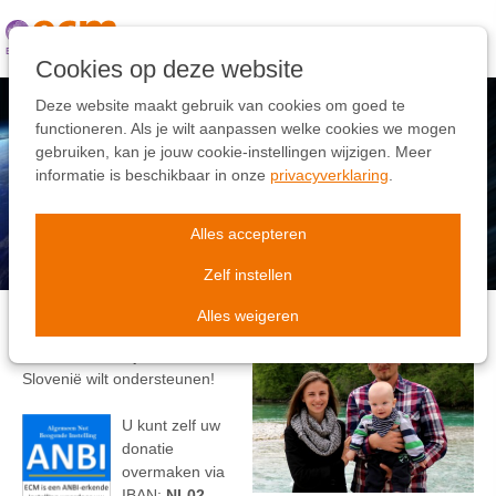
Links
overslaan
Ga
Cookies op deze website
naar
de
Deze website maakt gebruik van cookies om goed te
inhoud
functioneren. Als je wilt aanpassen welke cookies we mogen
Ga
gebruiken, kan je jouw cookie-instellingen wijzigen. Meer
naar
informatie is beschikbaar in onze
privacyverklaring
.
Uw gift voor Europa
de
navigatie
Alles accepteren
Zelf instellen
Alles weigeren
Bedankt dat u het werk van
de familie Zelenjak in
Slovenië wilt ondersteunen!
U kunt zelf uw
donatie
overmaken via
IBAN:
NL02