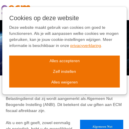
Links
overslaan
Ga
Cookies op deze website
naar
de
Deze website maakt gebruik van cookies om goed te
inhoud
functioneren. Als je wilt aanpassen welke cookies we mogen
Ga
gebruiken, kan je jouw cookie-instellingen wijzigen. Meer
naar
informatie is beschikbaar in onze
privacyverklaring
.
Uw gift voor Europa
de
navigatie
Alles accepteren
Zelf instellen
Alles weigeren
Met ingang van 1 januari 2008 heeft European Christian Mission
Nederland (ECM) in Deventer een verklaring van de
Belastingdienst dat zij wordt aangemerkt als Algemeen Nut
Beogende Instelling (ANBI). Dit betekent dat uw giften aan ECM
fiscaal aftrekbaar zijn.
Als u een gift geeft, zowel eenmalig
als periodiek, hebt u de mogelijkheid