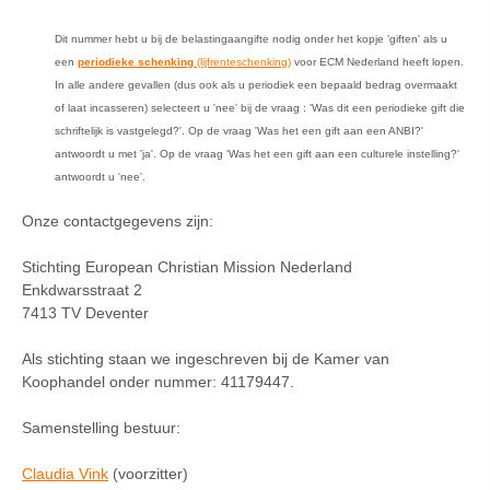
Dit nummer hebt u bij de belastingaangifte nodig onder het kopje 'giften' als u
een
periodieke schenking
(lijfrenteschenking)
voor ECM Nederland heeft lopen.
In alle andere gevallen (dus ook als u periodiek een bepaald bedrag overmaakt
of laat incasseren) selecteert u 'nee' bij de vraag : 'Was dit een periodieke gift die
schriftelijk is vastgelegd?'. Op de vraag 'Was het een gift aan een ANBI?'
antwoordt u met 'ja'. Op de vraag 'Was het een gift aan een culturele instelling?'
antwoordt u 'nee'.
Onze contactgegevens zijn:
Stichting European Christian Mission Nederland
Enkdwarsstraat 2
7413 TV Deventer
Als stichting staan we ingeschreven bij de Kamer van
Koophandel onder nummer: 41179447.
Samenstelling bestuur:
Claudia Vink
(voorzitter)