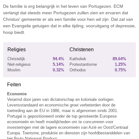
De familie is erg belangrijk in het leven van Portugezen. ECM
verlangt dat steeds meer Portugezen zullen zien en ervaren dat
Christus' gemeente er als een familie voor hen wil zijn. Dat zal van
een Evangelie getuigen dat in elke tijding, vooruitgang of depressie,
hoop biedt.
Religies
Christenen
Christelijk
94.4%
Katholiek
89.64%
Niet-religieus
5.14%
Protestantisme
1.25%
Moslim
0.32%
Orthodox
0.75%
Feiten
Economie
Verarmd door jaren van dictatorschap en koloniale oorlogen.
Levensstandaard en economische groei verbeterden door de
toetreding aan de EU in 1986, maar is afgenomen sinds 2001.
Portugal is gepositioneerd onder de top genoteerde Europese
economieën en heeft moeilijkheden om te concurreren voor
investeringen met de lagere economieën van Azië en Oost/Centraal
Europa. Toerisme, produktie en diensten zijn hoofdbestanddelen van
het Bruto Nationaal Product.