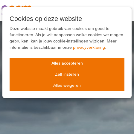
Links
overslaan
Ga
Cookies op deze website
naar
de
Deze website maakt gebruik van cookies om goed te
inhoud
functioneren. Als je wilt aanpassen welke cookies we mogen
Ga
gebruiken, kan je jouw cookie-instellingen wijzigen. Meer
naar
informatie is beschikbaar in onze
privacyverklaring
.
de
navigatie
Alles accepteren
Zelf instellen
Alles weigeren