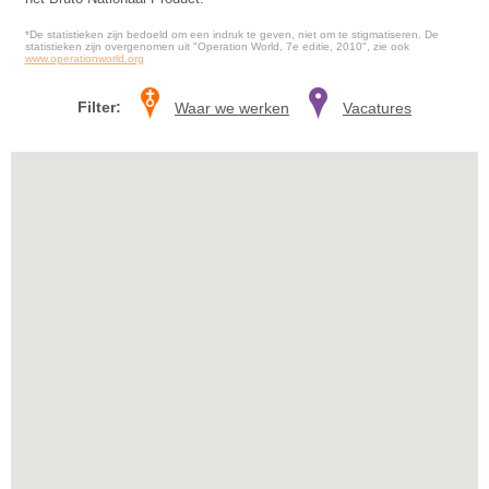
*De statistieken zijn bedoeld om een indruk te geven, niet om te stigmatiseren. De
statistieken zijn overgenomen uit "Operation World, 7e editie, 2010", zie ook
www.operationworld.org
Filter:
Waar we werken
Vacatures