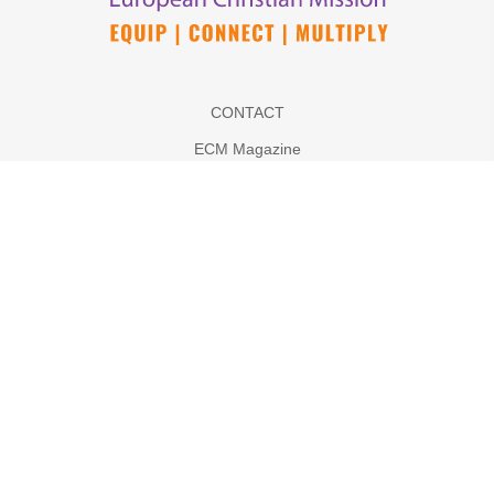
CONTACT
ECM Magazine
Bid mee
Abonneer op onze nieuwsbrief
Vacatures
Contact
OVER ONS
Onze Nederlandse werkers
Waar zijn we actief
ECM Waarden
ANBI Status