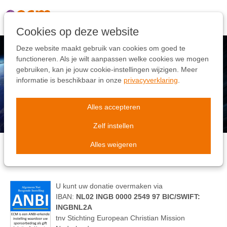
Links
overslaan
Ga
Cookies op deze website
naar
de
Deze website maakt gebruik van cookies om goed te
inhoud
functioneren. Als je wilt aanpassen welke cookies we mogen
Ga
gebruiken, kan je jouw cookie-instellingen wijzigen. Meer
naar
informatie is beschikbaar in onze
privacyverklaring
.
Uw gift voor Europa
de
navigatie
Alles accepteren
Zelf instellen
Alles weigeren
Doneren
U kunt uw donatie overmaken via
IBAN:
NL02 INGB 0000 2549 97 BIC/SWIFT:
INGBNL2A
tnv Stichting European Christian Mission